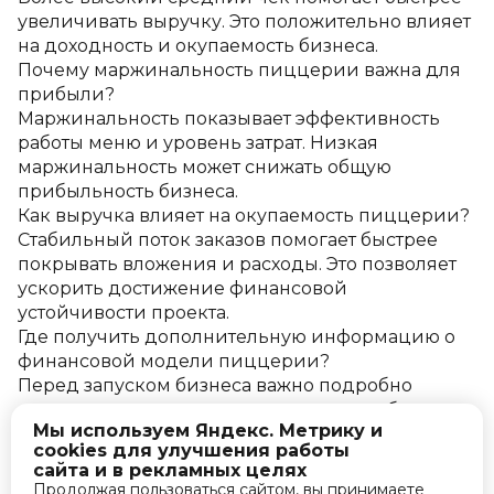
увеличивать выручку. Это положительно влияет 
на доходность и окупаемость бизнеса.
Почему маржинальность пиццерии важна для 
прибыли?
Маржинальность показывает эффективность 
работы меню и уровень затрат. Низкая 
маржинальность может снижать общую 
прибыльность бизнеса.
Как выручка влияет на окупаемость пиццерии?
Стабильный поток заказов помогает быстрее 
покрывать вложения и расходы. Это позволяет 
ускорить достижение финансовой 
устойчивости проекта.
Где получить дополнительную информацию о 
финансовой модели пиццерии?
Перед запуском бизнеса важно подробно 
проанализировать расходы, выручку и будущую 
Мы используем Яндекс. Метрику и
финансовую нагрузку. Грамотный расчет точки 
cookies для улучшения работы
безубыточности помогает объективно оценить 
сайта и в рекламных целях
перспективы проекта и повысить устойчивость 
Продолжая пользоваться сайтом, вы принимаете