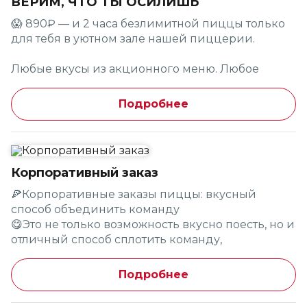
ВЕРИМ, ЧТО ТЫ ОСИЛИШЬ
подарит тебе заряд энергии в жаркий день!
😱 890₽ — и 2 часа безлимитной пиццы только
для тебя в уютном зале нашей пиццерии.
Приходи и приводи друзей насладиться
летними кулинарными шедеврами и окунуться
Любые вкусы из акционного меню. Любое
в атмосферу греческого лета! 🌊✨
количество. Без ограничений.
Подробнее
Единственное правило: следующая пицца
выходит, когда предыдущая съедена. Мы не
торопим — просто честно ❤️
Корпоративный заказ
😜 Готов к вызову?
🍕Корпоративные заказы пиццы: вкусный
🗺 Акция проходит во всех пиццериях с
способ объединить команду
посадкой (Пиццерии формата dark kitchen в
😋Это не только возможность вкусно поесть, но и
акции не участвуют)
отличный способ сплотить команду,
организовать неформальное общение и
Правила участия:
повысить настроение сотрудников.
Подробнее
Закажите пиццу для своего коллектива, а Pizza
❤️ Ежедневно
Heart организует все быстро и вкусно❤️