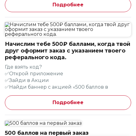
Подберем максимально удобный график
Подробнее
Американа Фреш, Четыре сыра, Супер
Скорее приходи к нам в команду !
Пепперони, Супер Пепперони Халяль,
Европейская, Цыпленок с ананасами по-
азиатски, Супер грибная, Жюльен, Фермерская
Экстра, Цыпленок Ранч.
Начислим тебе 500₽ баллами, когда твой
друг оформит заказ с указанием твоего
реферального кода.
Где взять код?
✅Открой приложение
✅Зайди в Акции
✅Найди баннер с акцией «500 баллов в
подарок»
✅Жми «поделиться кодом» и отправляй всем
Подробнее
друзьям!
Как другу получить подарок?👇🏼
🍕Скачать приложение Pizzahut
500 баллов на первый заказ
🍕Добавить в заказ любимую пиццу