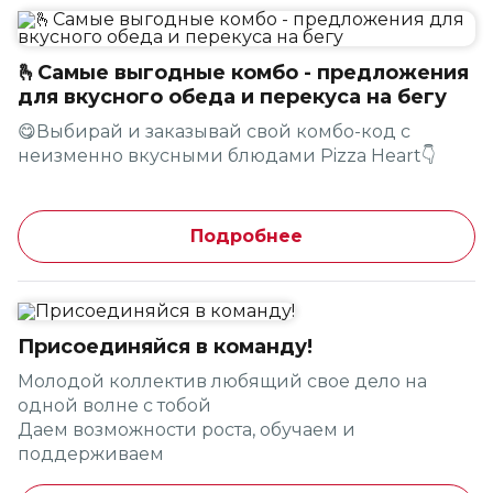
❤️ Участвует один гость
❤️ Пиццы 23 см на выбор*
❤️ Пиццу одного вкуса приготовим один раз
🫰Самые выгодные комбо - предложения
❤️ Следующую пиццу выносим, если
для вкусного обеда и перекуса на бегу
предыдущая уже съедена
❤️ Коробка и вынос из пиццерии не
😋Выбирай и заказывай свой комбо-код с
предусмотрены
неизменно вкусными блюдами Pizza Heart👇
❤️ Продолжительность 2 часа с момента оплаты
Срок проведения по 31.12.26, организатор может
Подробнее
изменить сроки проведения акции.
Баллы по Программе Лояльности не
списываются, начисляются согласно правилам.
Присоединяйся в команду!
*Пиццы 23 см участвующие в акции:
Молодой коллектив любящий свое дело на
одной волне с тобой
Пепперони - острый мед, Пепперони Классик
Даем возможности роста, обучаем и
Халяль, Биг Чикен, Гавайская, Маргарита,
поддерживаем
Любители Пепперони, Любители Пепперони
Платим еженедельно и без задержек
Халяль, Джульетта, Курица с грибами, Цезарь,