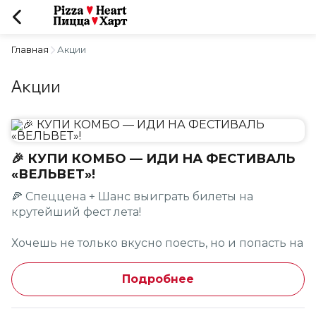
Главная
Акции
Акции
🎉 КУПИ КОМБО — ИДИ НА ФЕСТИВАЛЬ
«ВЕЛЬВЕТ»!
🍕 Спеццена + Шанс выиграть билеты на
крутейший фест лета!
Хочешь не только вкусно поесть, но и попасть на
Вельвет Фест 16 августа в саду Эрмитаж? У нас
есть предложение, которое объединяет оба
Подробнее
удовольствия!