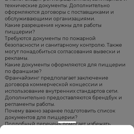
технические документы. Дополнительно 
оформляются договоры с поставщиками и 
обслуживающими организациями.
Какие разрешения нужны для работы 
пиццерии?
Требуются документы по пожарной 
безопасности и санитарному контролю. Также 
могут понадобиться согласования вывески и 
рекламы.
Какие документы оформляются для пиццерии 
по франшизе?
Франчайзинг предполагает заключение 
договора коммерческой концессии и 
использование внутренних стандартов сети. 
Дополнительно предоставляются брендбук и 
регламенты работы.
Почему важно заранее подготовить список 
документов для пиццерии?
Подробный перечень помогает избежать 
ошибок и ускоряет подготовку к открытию. Это 