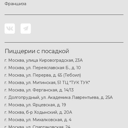
Оформите заказ в Pizza Heart в Москве и выберите
Франшиза
свежие, ароматные и вкусные соусы к любимым блюдам.
Добавьте их к горячей пицце, хрустящим закускам или
сытному набору, чтобы сделать вкус еще ярче. Быстрая
доставка поможет получить аппетитную еду и
дополнительные соусы к вашему столу без лишних
хлопот. Соберите полный заказ в Pizza Heart и
наслаждайтесь сочными сочетаниями дома, в офисе или
в кругу друзей.
Пиццерии с посадкой
г. Москва, улица Кировоградская, 23А
г. Москва, ул. Переяславская Б., д. 10
г. Москва, ул. Перерва, д. 65 (Тебоил)
г. Москва, ул. Митинская, 51 ТЦ "ТУК ТУК"
г. Москва, ул. Ферганская, д. 14/13
г. Долгопрудный, ул. Академика Лаврентьева, д. 25А
г. Москва, ул. Ярцевская, д. 19
г. Москва, б-р Ходынский, д. 20А
г. Москва, ул. Михалковская, д. 4
г. Москва, ул. Спартаковская, 24